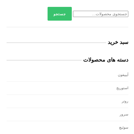
جستجو
سبد خرید
دسته های محصولات
آيپيفون
استوريج
روتر
سرور
سوئيچ