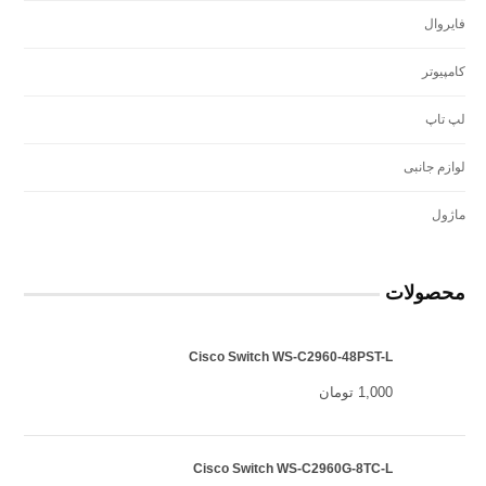
فايروال
كامپيوتر
لپ تاپ
لوازم جانبی
ماژول
محصولات
Cisco Switch WS-C2960-48PST-L
1,000
تومان
Cisco Switch WS-C2960G-8TC-L