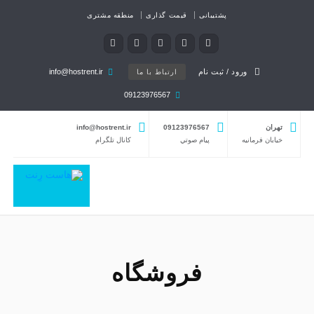
پشتیبانی
قیمت گذاری
منطقه مشتری
ورود / ثبت نام
info@hostrent.ir
ارتباط با ما
09123976567
تهران
09123976567
info@hostrent.ir
خیابان فرمانيه
پيام صوتي
كانال تلگرام
فروشگاه