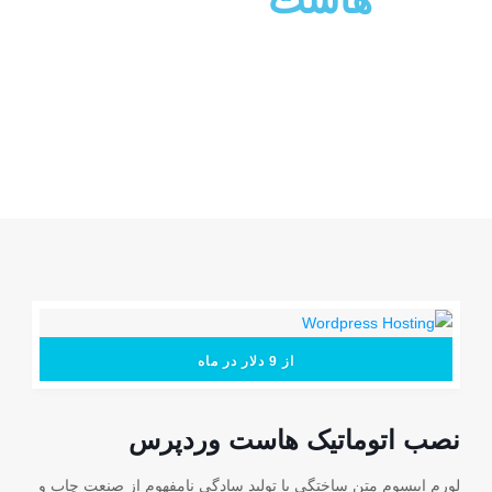
از 9 دلار در ماه
نصب اتوماتیک هاست وردپرس
لورم ایپسوم متن ساختگی با تولید سادگی نامفهوم از صنعت چاپ و