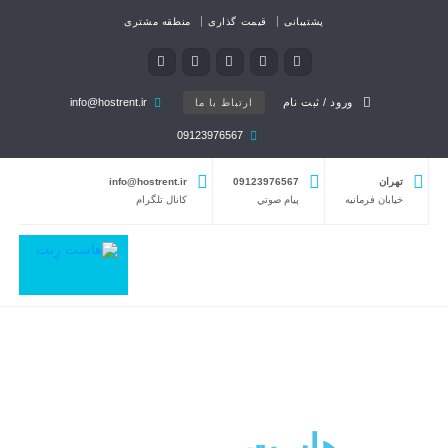
پشتیبانی
قیمت گذاری
منطقه مشتری
ورود / ثبت نام
info@hostrent.ir
ارتباط با ما
09123976567
تهران
09123976567
info@hostrent.ir
خیابان فرمانيه
پيام صوتي
كانال تلگرام
هاست
وردپرس