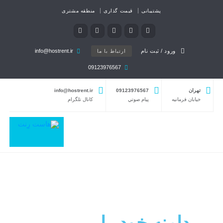
پشتیبانی
قیمت گذاری
منطقه مشتری
ورود / ثبت نام
info@hostrent.ir
ارتباط با ما
09123976567
تهران
09123976567
info@hostrent.ir
خیابان فرمانيه
پيام صوتي
كانال تلگرام
دامنه خود را
ثبت کنید