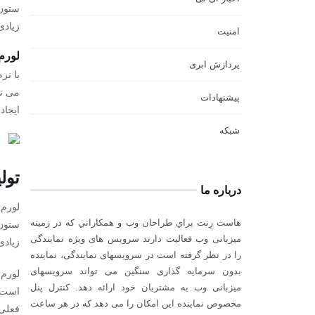
ستون 
زیادی
امنیت
لورم 
پردازش ابری
با نر
می تو
پیشنهادات
ایجاد
شبکه
تول
درباره ما
لورم 
هاست رِنت براي طراحان وب و همكاراني كه در زمينه
ستون 
میزبانی وب فعاليت دارند سرويس های ويژه نمايندگی
زیادی
را در نظر گرفته است در سرويسهای نمايندگی، نماينده
بدون سرمايه گذاری سنگين می تواند سرویسهای
لورم 
میزبانی وب به مشتریان خود ارائه دهد. کنترل پنل
است. 
مخصوص نماينده اين امكان را می دهد كه در هر ساعت
فعلی 