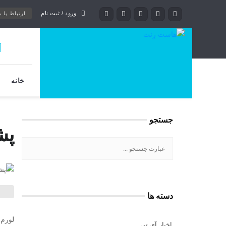
ورود / ثبت نام
ارتباط با م
خانه
جستجو
پش
دسته ها
لورم 
اخبار آی تی