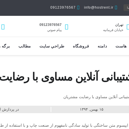
09123976567
info@hostrent.ir
ا
تهران
09123976567
خیابان فرمانيه
پيام صوتي
هاست
دامنه
فروشگاه
طراحي سايت
مطالب
برگه ه
تیبانی آنلاین مساوی با رضایت
۱۵ بهمن, ۱۳۹۴
در
پردازش ا
ایپسوم متن ساختگی با تولید سادگی نامفهوم از صنعت چاپ و با استفاده از ط