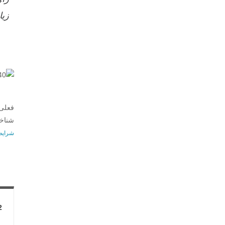
زی
فعلی 
شناخت
شرایط 
2