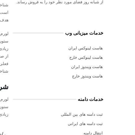
از شبانه روز فضای مورد نظر خود را به فروش رساند.
شناخت
است. 
هدف ب
خدمات میزبانی وب
لورم 
ستون 
هاست لینوکس ایران
زیادی
از صن
هاست لینوکس خارج
فعلی 
هاست ویندوز ایران
شناخت
هاست ویندوز خارج
شرا
خدمات دامنه
لورم 
ستون 
زیادی
ثبت دامنه های بین المللی
ثبت دامنه های ایرانی
انتقال دامنه
رای