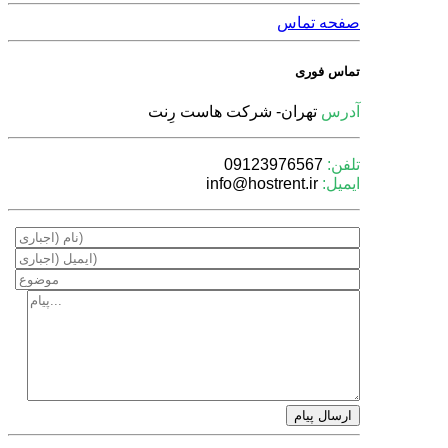
صفحه تماس
تماس فوری
آدرس
تهران- شركت هاست رِنت
تلفن:
09123976567
ایمیل:
info@hostrent.ir