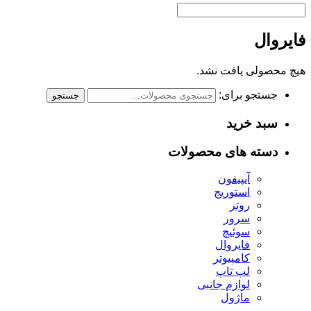
فايروال
هیچ محصولی یافت نشد.
جستجو برای:
جستجو
سبد خرید
دسته های محصولات
آيپيفون
استوريج
روتر
سرور
سوئيچ
فايروال
كامپيوتر
لپ تاپ
لوازم جانبی
ماژول