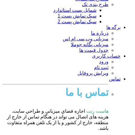
طرح بندی تک
شمایل پست استاندارد
سبک نمایش پست 1
سبک نمایش پست 2
برگه ها
درباره ما
میزبانی وب سی ام اس
میزبانی یگانه جوملا
جدول قیمت ها
حساب کاربری
ورود
ثبت نام
ویرایش پروفایل
تماس
تماس با ما
هاست رِنت
اجاره فضاي ميزباني و طراحي سايت.
هزینه های اتصال می تواند در هنگام تماس از خارج از
منطقه، خارج از کشور و یا از یک تلفن همراه متفاوت
باشد.