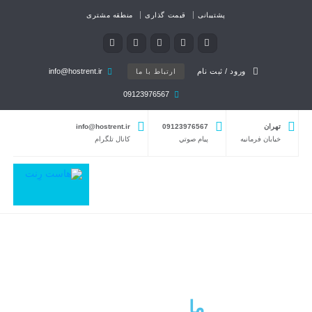
پشتیبانی
قیمت گذاری
منطقه مشتری
ورود / ثبت نام
info@hostrent.ir
ارتباط با ما
09123976567
تهران
09123976567
info@hostrent.ir
خیابان فرمانيه
پيام صوتي
كانال تلگرام
ما
که هستیم