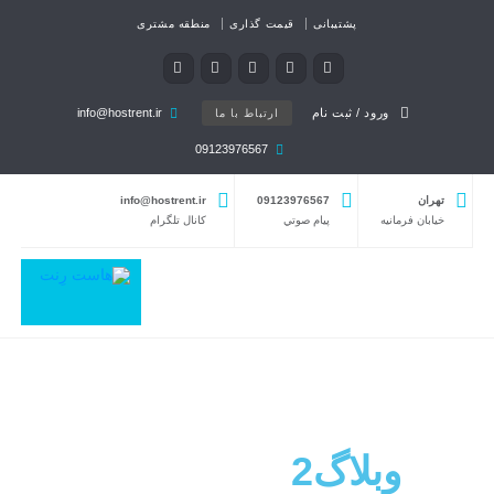
پشتیبانی
قیمت گذاری
منطقه مشتری
ورود / ثبت نام
info@hostrent.ir
ارتباط با ما
09123976567
تهران
09123976567
info@hostrent.ir
خیابان فرمانيه
پيام صوتي
كانال تلگرام
وبلاگ2
تمام عرض