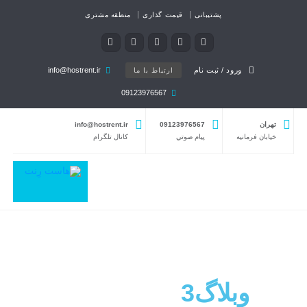
پشتیبانی
قیمت گذاری
منطقه مشتری
ورود / ثبت نام
info@hostrent.ir
ارتباط با ما
09123976567
تهران
09123976567
info@hostrent.ir
خیابان فرمانيه
پيام صوتي
كانال تلگرام
وبلاگ3
تمام عرض