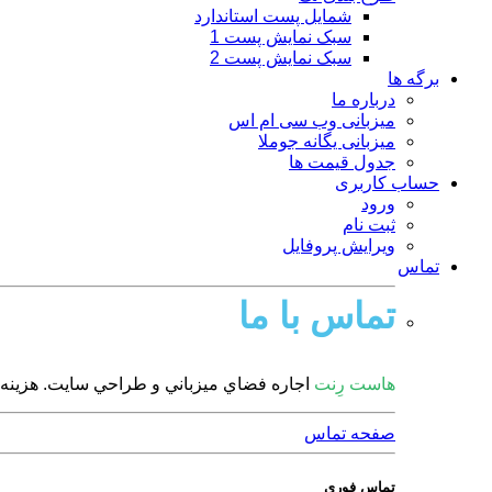
شمایل پست استاندارد
سبک نمایش پست 1
سبک نمایش پست 2
برگه ها
درباره ما
میزبانی وب سی ام اس
میزبانی یگانه جوملا
جدول قیمت ها
حساب کاربری
ورود
ثبت نام
ویرایش پروفایل
تماس
تماس با ما
هاست رِنت
اجاره فضاي ميزباني و طراحي سايت. هزینه ها
صفحه تماس
تماس فوری