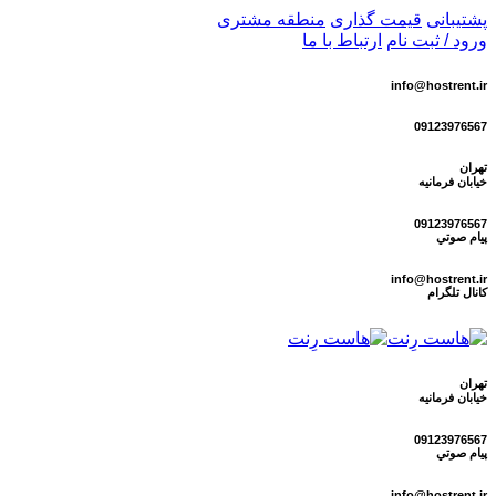
پشتیبانی
قیمت گذاری
منطقه مشتری
ورود / ثبت نام
ارتباط با ما
info@hostrent.ir
09123976567
تهران
خیابان فرمانيه
09123976567
پيام صوتي
info@hostrent.ir
كانال تلگرام
تهران
خیابان فرمانيه
09123976567
پيام صوتي
info@hostrent.ir