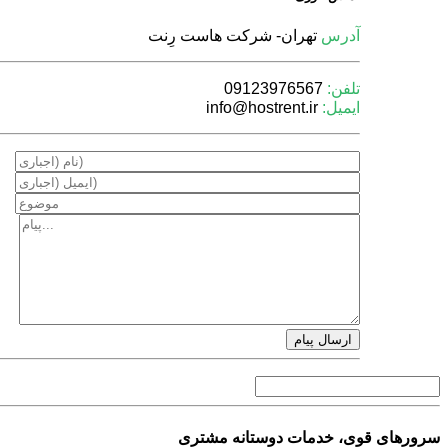
آدرس
تهران- شركت هاست رِنت
تلفن:
09123976567
ایمیل:
info@hostrent.ir
سرورهای قوی، خدمات دوستانه مشتری