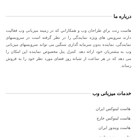
درباره ما
هاست رِنت براي طراحان وب و همكاراني كه در زمينه میزبانی وب فعاليت
دارند سرويس های ويژه نمايندگی را در نظر گرفته است در سرويسهای
نمايندگی، نماينده بدون سرمايه گذاری سنگين می تواند سرویسهای میزبانی
وب به مشتریان خود ارائه دهد. کنترل پنل مخصوص نماينده اين امكان را
می دهد كه در هر ساعت از شبانه روز فضای مورد نظر خود را به فروش
رساند.
خدمات میزبانی وب
هاست لینوکس ایران
هاست لینوکس خارج
هاست ویندوز ایران