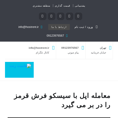
پشتیبانی
قیمت گذاری
منطقه مشتری
ورود / ثبت نام
info@hostrent.ir
ارتباط با ما
09123976567
تهران
09123976567
info@hostrent.ir
خیابان فرمانيه
پيام صوتي
كانال تلگرام
معامله اپل با سیسکو فرش قرمز
را در بر می گیرد