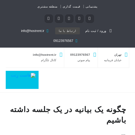
پشتیبانی
قیمت گذاری
منطقه مشتری
ورود / ثبت نام
info@hostrent.ir
ارتباط با ما
09123976567
تهران
09123976567
info@hostrent.ir
خیابان فرمانيه
پيام صوتي
كانال تلگرام
چگونه یک بیانیه در یک جلسه داشته
باشیم