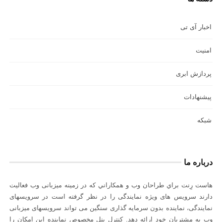
اخبار آی تی
امنیت
پردازش ابری
پیشنهادات
شبکه
درباره ما
هاست رِنت براي طراحان وب و همكاراني كه در زمينه میزبانی وب فعاليت
دارند سرويس های ويژه نمايندگی را در نظر گرفته است در سرويسهای
نمايندگی، نماينده بدون سرمايه گذاری سنگين می تواند سرویسهای میزبانی
وب به مشتریان خود ارائه دهد. کنترل پنل مخصوص نماينده اين امكان را