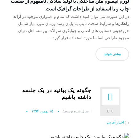
لورم ایپسوم متن ساختگی با تولید سادگی نامفهوم از صنعت
چاپ و با استفاده از طراحان گرافیک است.
در این صورت می توان امید داشت که تمام و دشواری موجود در
ارائه
راهکارها
و شرایط سخت تایپ به پایان رسد وزمان مورد نیاز شامل
حروفچینی دستاوردهای اصلی و جوابگوی سوالات پیوسته اهل دنیای
موجود طراحی اساسا مورد استفاده قرار گیرد….
بیشتر بخوانید
چگونه یک بیانیه در یک جلسه
داشته باشیم
0
ارسال شده توسط:
۱۵ بهمن, ۱۳۹۴
در:
اخبار آی تی