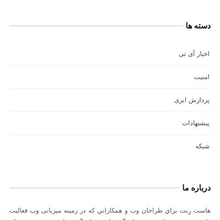
دسته ها
اخبار آی تی
امنیت
پردازش ابری
پیشنهادات
شبکه
درباره ما
هاست رِنت براي طراحان وب و همكاراني كه در زمينه میزبانی وب فعاليت