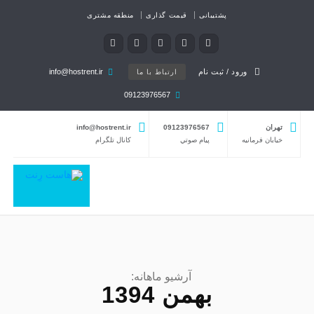
پشتیبانی
قیمت گذاری
منطقه مشتری
ورود / ثبت نام
info@hostrent.ir
ارتباط با ما
09123976567
تهران
09123976567
info@hostrent.ir
خیابان فرمانيه
پيام صوتي
كانال تلگرام
آرشیو ماهانه:
بهمن 1394