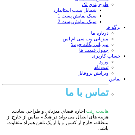
طرح بندی تک
شمایل پست استاندارد
سبک نمایش پست 1
سبک نمایش پست 2
برگه ها
درباره ما
میزبانی وب سی ام اس
میزبانی یگانه جوملا
جدول قیمت ها
حساب کاربری
ورود
ثبت نام
ویرایش پروفایل
تماس
تماس با ما
هاست رِنت
اجاره فضاي ميزباني و طراحي سايت.
هزینه های اتصال می تواند در هنگام تماس از خارج از
منطقه، خارج از کشور و یا از یک تلفن همراه متفاوت
باشد.