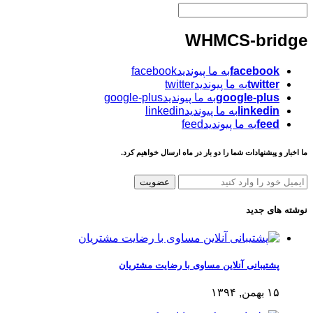
WHMCS-bridge
facebook
به ما پیوندیدfacebook
twitter
به ما پیوندیدtwitter
google-plus
به ما پیوندیدgoogle-plus
linkedin
به ما پیوندیدlinkedin
feed
به ما پیوندیدfeed
ما اخبار و پیشنهادات شما را دو بار در ماه ارسال خواهیم کرد.
عضویت
نوشته های جدید
پشتیبانی آنلاین مساوی با رضایت مشتریان
۱۵ بهمن, ۱۳۹۴