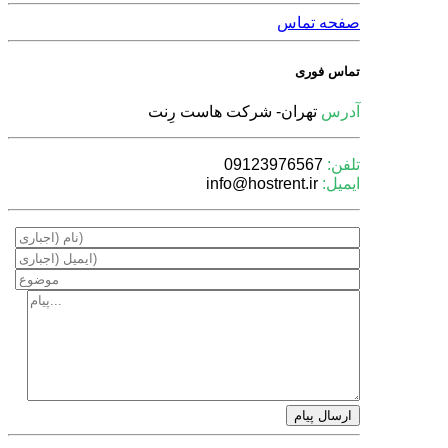
صفحه تماس
تماس فوری
آدرس
تهران- شركت هاست رِنت
تلفن:
09123976567
ایمیل:
info@hostrent.ir