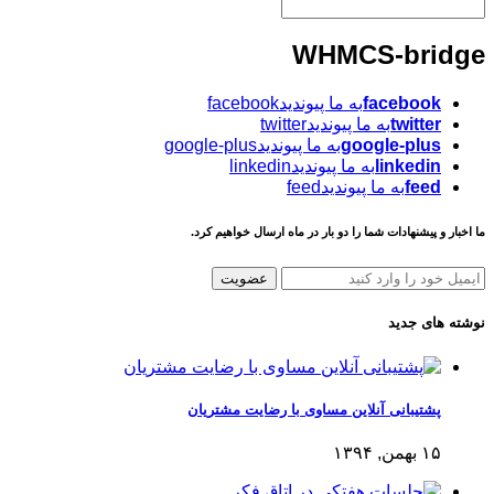
WHMCS-bridge
facebook
به ما پیوندیدfacebook
twitter
به ما پیوندیدtwitter
google-plus
به ما پیوندیدgoogle-plus
linkedin
به ما پیوندیدlinkedin
feed
به ما پیوندیدfeed
ما اخبار و پیشنهادات شما را دو بار در ماه ارسال خواهیم کرد.
عضویت
نوشته های جدید
پشتیبانی آنلاین مساوی با رضایت مشتریان
۱۵ بهمن, ۱۳۹۴