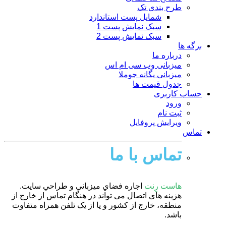
طرح بندی تک
شمایل پست استاندارد
سبک نمایش پست 1
سبک نمایش پست 2
برگه ها
درباره ما
میزبانی وب سی ام اس
میزبانی یگانه جوملا
جدول قیمت ها
حساب کاربری
ورود
ثبت نام
ویرایش پروفایل
تماس
تماس با ما
هاست رِنت
اجاره فضاي ميزباني و طراحي سايت.
هزینه های اتصال می تواند در هنگام تماس از خارج از
منطقه، خارج از کشور و یا از یک تلفن همراه متفاوت
باشد.