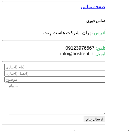
صفحه تماس
تماس فوری
آدرس
تهران- شركت هاست رِنت
تلفن:
09123976567
ایمیل:
info@hostrent.ir