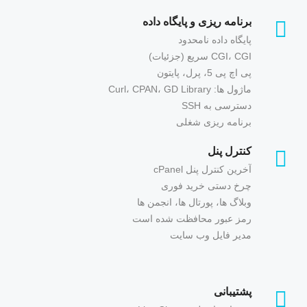
برنامه ریزی و پایگاه داده
پایگاه داده نامحدود
CGI، CGI سریع (جزئیات)
پی اچ پی 5، پرل، پایتون
ماژول ها: Curl، CPAN، GD Library
دسترسی به SSH
برنامه ریزی شغلی
کنترل پنل
آخرین کنترل پنل cPanel
چرخ دستی خرید فوری
وبلاگ ها، پورتال ها، انجمن ها
رمز عبور محافظت شده است
مدیر فایل وب سایت
پشتیبانی