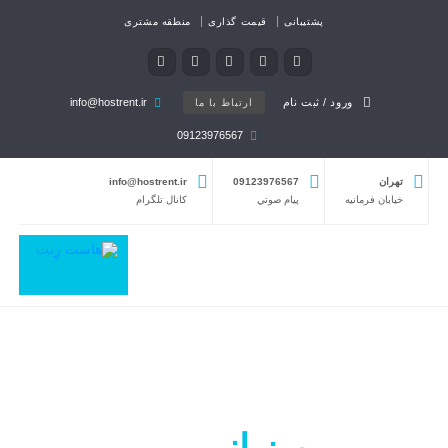
پشتیبانی
قیمت گذاری
منطقه مشتری
ورود / ثبت نام
info@hostrent.ir
ارتباط با ما
09123976567
تهران
09123976567
info@hostrent.ir
خیابان فرمانيه
پيام صوتي
كانال تلگرام
میزبانی
وب