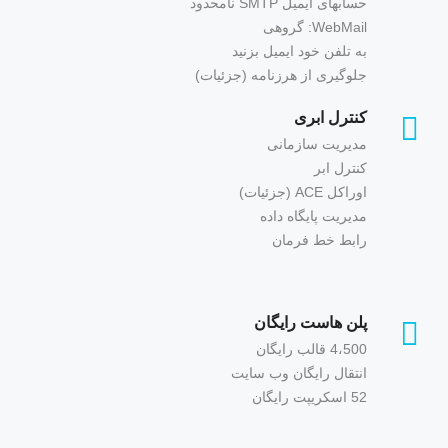
حسابهای ایمیل SMTP نامحدود
WebMail: گروهی
به تلفن خود ایمیل بزنید
جلوگیری از هرزنامه (جزئیات)
کنترل ابری
مدیریت سازمانی
کنترل ابر
اوراکل ACE (جزئیات)
مدیریت پایگاه داده
رابط خط فرمان
پلن هاست رایگان
4،500 قالب رایگان
انتقال رایگان وب سایت
52 اسکریپت رایگان