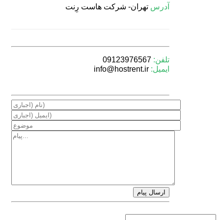
آدرس
تهران- شركت هاست رِنت
تلفن:
09123976567
ایمیل:
info@hostrent.ir