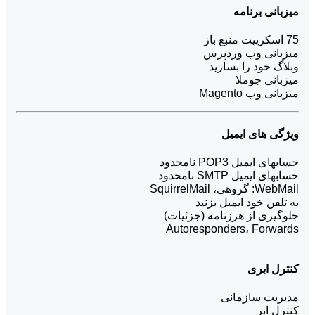
میزبانی برنامه
75 اسکریپت منبع باز
میزبانی وب وردپرس
وبلاگ خود را بسازید
میزبانی جوملا
میزبانی وب Magento
ویژگی های ایمیل
حسابهای ایمیل POP3 نامحدود
حسابهای ایمیل SMTP نامحدود
WebMail: گروهی، SquirrelMail
به تلفن خود ایمیل بزنید
جلوگیری از هرزنامه (جزئیات)
Autoresponders، Forwards
کنترل ابری
مدیریت سازمانی
کنترل ابر