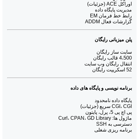
اوراکل ACE (جزئیات)
مدیریت پایگاه داده
رابط خط فرمان EM
گزارشات فعال ADDM
پلن میزبانی رایگان
سایت ساز رایگان
4،500 قالب رایگان
انتقال رایگان وب سایت
52 اسکریپت رایگان
برنامه نویسی و پایگاه های داده
پایگاه داده نامحدود
CGI، CGI سریع (جزئیات)
پی اچ پی 5، پرل، پایتون
ماژول ها: Curl، CPAN، GD Library
دسترسی به SSH
برنامه ریزی شغلی